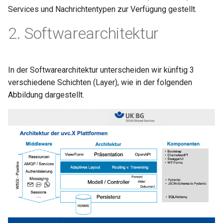
s
Services und Nachrichtentypen zur Verfügung gestellt.
Deform
e
2. Softwarearchitektur
Overrides
a
r
Formtext-Dokumente
In der Softwarearchitektur unterscheiden wir künftig 3
c
verschiedene Schichten (Layer), wie in der folgenden
Abbildung dargestellt.
h
i
n
g