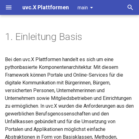
uvc.X Plattformen
main
T
y
1. Einleitung Basis
Fachlicher Prozess uvc.Reha
Basisinstallation
Neues Plugin
RehaClient
OZG-Addon-Projekt
Basics uvc.MuB
Events
SMTP
IntelliJ
BGHW
Relasing von Packages
p
e
Ereignisse in uvc.X
Versionen
Views
Formular für uvc.Reha
Anpassung OZG-Fragebogen
Formular für uvc.MuB
XML
flash
Tools
Python Debugger
Bei den uvc.X Plattformen handelt es sich um eine
t
pythonbasierte Komponentenarchitektur. Mit diesem
Fachlicher Prozess uvc.OZG
MySQL DB
Viewlets
Erstellung von protected
PDF
Einstellungen
Framework können Portale und Online-Services für die
o
Views
digitale Kommunikation mit Bürgerinnen, Bürgern,
Apache Konfiguration
CSS und Javascript
Async Verarbeiting
s
versicherten Personen, Unternehmerinnen und
Unternehmern sowie Mitgliedsbetrieben und Einrichtungen
t
Layout
Migration zu pyproject.toml
zu ermöglichen. In uvc.X wurden die Anforderungen aus den
a
gewerblichen Berufsgenossenschaften und den
Testing
Environments
r
Unfallkassen gebündelt und für die Umsetzung von
Portalen und Applikationen möglichst einfache
t
Forms
Abstraktionen in Form von Basisklassen, Methoden,